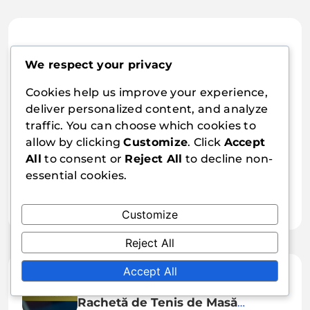
We respect your privacy
Lydia Cross
Cookies help us improve your experience,
Lydia Cross este o pasionată de tenis de masă și
deliver personalized content, and analyze
scriitoare, cu sediul în San Francisco. Cu ani de
traffic. You can choose which cookies to
experiență în competiții, ea se specializează în
allow by clicking
Customize
. Click
Accept
explorarea diferitelor tipuri de rachete de tenis
All
to consent or
Reject All
to decline non-
de masă și impactul acestora asupra jocului.
essential cookies.
Când nu scrie, Lydia îi antrenează pe tinerii
jucători și își împărtășește dragostea pentru
acest sport.
Customize
Reject All
Accept All
29/01/2026
Rachetă de Tenis de Masă