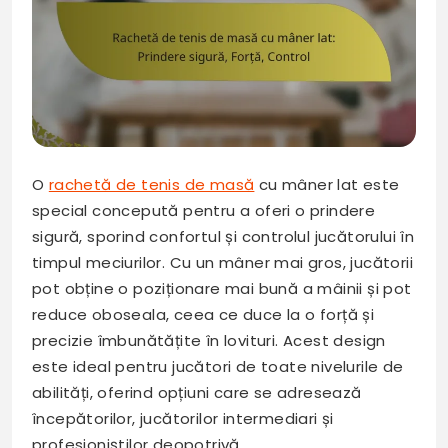
O
rachetă de tenis de masă
cu mâner lat este
special concepută pentru a oferi o prindere
sigură, sporind confortul și controlul jucătorului în
timpul meciurilor. Cu un mâner mai gros, jucătorii
pot obține o poziționare mai bună a mâinii și pot
reduce oboseala, ceea ce duce la o forță și
precizie îmbunătățite în lovituri. Acest design
este ideal pentru jucători de toate nivelurile de
abilități, oferind opțiuni care se adresează
începătorilor, jucătorilor intermediari și
profesioniștilor deopotrivă.