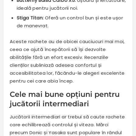
Butterfly Balsa Carbo X5:
Ușoară și iertătoare,
ideală pentru jucătorii noi.
Stiga Titan:
Oferă un control bun și este ușor
de manevrat.
Aceste rachete au de obicei cauciucuri mai moi,
ceea ce ajută începătorii să își dezvolte
abilitățile fără un efort excesiv. Recenziile
clienților subliniază adesea confortul și
accesibilitatea lor, făcându-le alegeri excelente
pentru cei care abia încep.
Cele mai bune opțiuni pentru
jucătorii intermediari
Jucătorii intermediari ar trebui să caute rachete
care echilibrează controlul și viteza. Mărci
precum Donic și Yasaka sunt populare în rândul