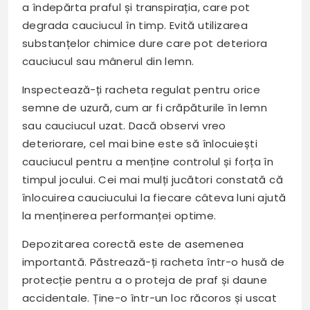
a îndepărta praful și transpirația, care pot
degrada cauciucul în timp. Evită utilizarea
substanțelor chimice dure care pot deteriora
cauciucul sau mânerul din lemn.
Inspectează-ți racheta regulat pentru orice
semne de uzură, cum ar fi crăpăturile în lemn
sau cauciucul uzat. Dacă observi vreo
deteriorare, cel mai bine este să înlocuiești
cauciucul pentru a menține controlul și forța în
timpul jocului. Cei mai mulți jucători constată că
înlocuirea cauciucului la fiecare câteva luni ajută
la menținerea performanței optime.
Depozitarea corectă este de asemenea
importantă. Păstrează-ți racheta într-o husă de
protecție pentru a o proteja de praf și daune
accidentale. Ține-o într-un loc răcoros și uscat