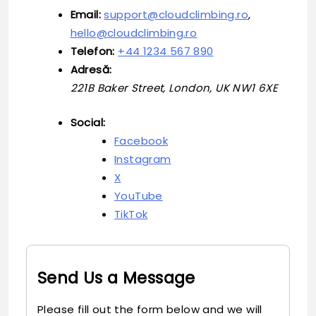
Email:
support@cloudclimbing.ro
,
hello@cloudclimbing.ro
Telefon:
+44 1234 567 890
Adresă:
221B Baker Street, London, UK NW1 6XE
Social:
Facebook
Instagram
X
YouTube
TikTok
Send Us a Message
Please fill out the form below and we will