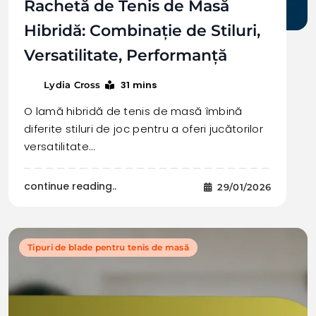
Rachetă de Tenis de Masă
Hibridă: Combinație de Stiluri,
Versatilitate, Performanță
31 mins
Lydia Cross
O lamă hibridă de tenis de masă îmbină
diferite stiluri de joc pentru a oferi jucătorilor
versatilitate…
continue reading..
29/01/2026
Tipuri de blade pentru tenis de masă