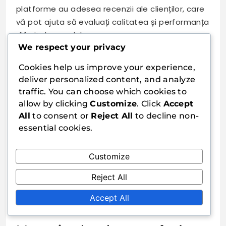
platforme au adesea recenzii ale clienților, care
vă pot ajuta să evaluați calitatea și performanța
diferitelor modele.
We respect your privacy
Site-urile de comparare a prețurilor pot fi, de
Cookies help us improve your experience,
asemenea, utile pentru a găsi cele mai bune
deliver personalized content, and analyze
oferte pentru lamele allround. Ele vă permit să
traffic. You can choose which cookies to
comparați prețurile între mai mulți comercianți,
allow by clicking
Customize
. Click
Accept
asigurându-vă că obțineți cel mai bun raport
All
to consent or
Reject All
to decline non-
calitate-preț.
essential cookies.
Numeroase magazine online oferă reduceri și
promoții, în special în timpul sezonului de
Customize
sărbători sau al evenimentelor de vânzări
Reject All
speciale. Asigurați-vă că verificați și opțiunile de
livrare, deoarece unii comercianți pot oferi livrare
Accept All
gratuită pentru comenzi peste o anumită sumă.