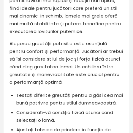
permit lovituri mai rapide și reacții mai rapide,
fiind ideale pentru jucătorii care preferă un stil
mai dinamic. În schimb, lamele mai grele oferă
mai multă stabilitate și putere, benefice pentru
executarea loviturilor puternice.
Alegerea greutății potrivite este esențială
pentru confort și performanță. Jucătorii ar trebui
să își considere stilul de joc și forța fizică atunci
când aleg greutatea lamei. Un echilibru între
greutate și manevrabilitate este crucial pentru
o performanță optimă.
Testați diferite greutăți pentru a găsi cea mai
bună potrivire pentru stilul dumneavoastră.
Considerați-vă condiția fizică atunci când
selectați o lamă.
Ajustați tehnica de prindere în funcție de