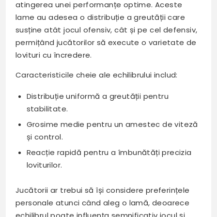
atingerea unei performanțe optime. Aceste
lame au adesea o distribuție a greutății care
susține atât jocul ofensiv, cât și pe cel defensiv,
permițând jucătorilor să execute o varietate de
lovituri cu încredere.
Caracteristicile cheie ale echilibrului includ:
Distribuție uniformă a greutății pentru
stabilitate.
Grosime medie pentru un amestec de viteză
și control.
Reacție rapidă pentru a îmbunătăți precizia
loviturilor.
Jucătorii ar trebui să își considere preferințele
personale atunci când aleg o lamă, deoarece
echilibrul poate influența semnificativ jocul și