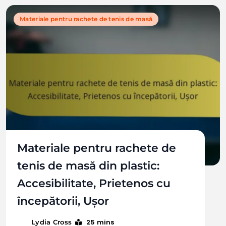
Materiale pentru rachete de tenis de masă
Materiale pentru rachete de
tenis de masă din plastic:
Accesibilitate, Prietenos cu
începătorii, Ușor
25 mins
Lydia Cross