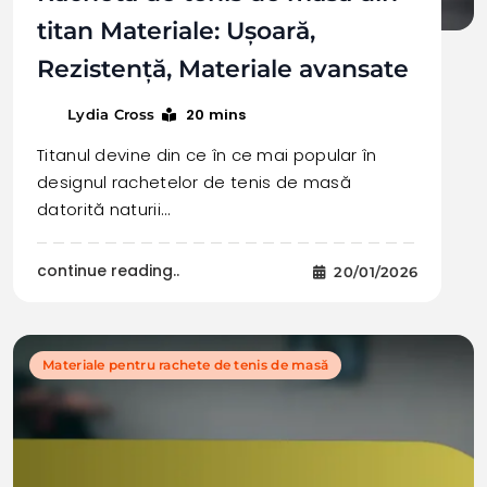
titan Materiale: Ușoară,
Rezistență, Materiale avansate
20 mins
Lydia Cross
Titanul devine din ce în ce mai popular în
designul rachetelor de tenis de masă
datorită naturii…
continue reading..
20/01/2026
Materiale pentru rachete de tenis de masă