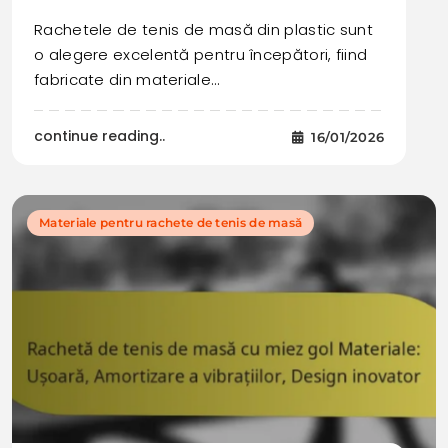
Rachetele de tenis de masă din plastic sunt
o alegere excelentă pentru începători, fiind
fabricate din materiale…
continue reading..
16/01/2026
Materiale pentru rachete de tenis de masă