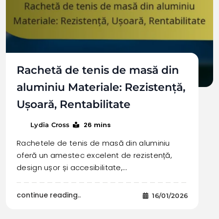
Rachetă de tenis de masă din
aluminiu Materiale: Rezistență,
Ușoară, Rentabilitate
26 mins
Lydia Cross
Rachetele de tenis de masă din aluminiu
oferă un amestec excelent de rezistență,
design ușor și accesibilitate,…
continue reading..
16/01/2026