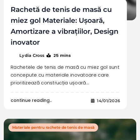
Rachetă de tenis de masă cu
miez gol Materiale: Ușoară,
Amortizare a vibrațiilor, Design
inovator
25 mins
Lydia Cross
Rachetele de tenis de masă cu miez gol sunt
concepute cu materiale inovatoare care
prioritizează construcția ușoară…
continue reading..
14/01/2026
Materiale pentru rachete de tenis de masă